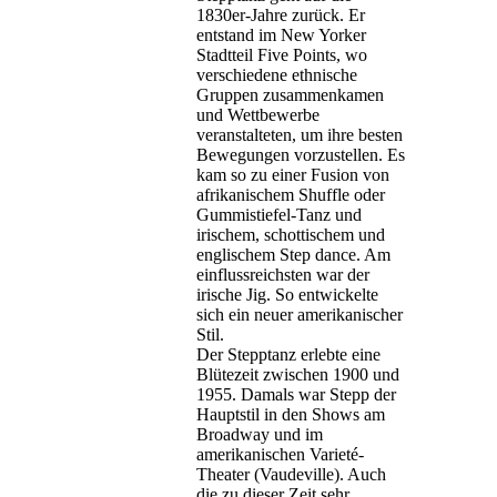
1830er-Jahre zurück. Er
entstand im New Yorker
Stadtteil Five Points, wo
verschiedene ethnische
Gruppen zusammenkamen
und Wettbewerbe
veranstalteten, um ihre besten
Bewegungen vorzustellen. Es
kam so zu einer Fusion von
afrikanischem Shuffle oder
Gummistiefel-Tanz und
irischem, schottischem und
englischem Step dance. Am
einflussreichsten war der
irische Jig. So entwickelte
sich ein neuer amerikanischer
Stil.
Der Stepptanz erlebte eine
Blütezeit zwischen 1900 und
1955. Damals war Stepp der
Hauptstil in den Shows am
Broadway und im
amerikanischen Varieté-
Theater (Vaudeville). Auch
die zu dieser Zeit sehr